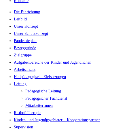
Kontakte
Die Einrichtung
Leitbild
Unser Konzept
Unser Schutzkonzept
Pandemieplan
Beweggründe
Zielgruppe
Aufgabenbereiche der Kinder und Jugendlichen
Arbeitsansatz
Heilpädagogische Zielsetzungen
Leitung
Pädagogische Leitung
Pädagogischer Fachdienst
MitarbeiterInnen
Risthof Therapie
Kinder- und Jugendpsychiater – Kooperationspartner
Supervision