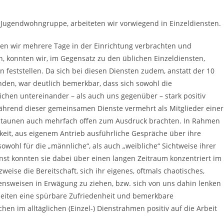
 Jugendwohngruppe, arbeiteten wir vorwiegend in Einzeldiensten.
en wir mehrere Tage in der Einrichtung verbrachten und
, konnten wir, im Gegensatz zu den üblichen Einzeldiensten,
 feststellen. Da sich bei diesen Diensten zudem, anstatt der 10
nden, war deutlich bemerkbar, dass sich sowohl die
chen untereinander – als auch uns gegenüber – stark positiv
 während dieser gemeinsamen Dienste vermehrt als Mitglieder einer
Erstaunen auch mehrfach offen zum Ausdruck brachten. In Rahmen
hkeit, aus eigenem Antrieb ausführliche Gespräche über ihre
wohl für die „männliche“, als auch „weibliche“ Sichtweise ihrer
nst konnten sie dabei über einen langen Zeitraum konzentriert im
ise die Bereitschaft, sich ihr eigenes, oftmals chaotisches,
ensweisen in Erwägung zu ziehen, bzw. sich von uns dahin lenken
 Seiten eine spürbare Zufriedenheit und bemerkbare
n im alltäglichen (Einzel-) Dienstrahmen positiv auf die Arbeit